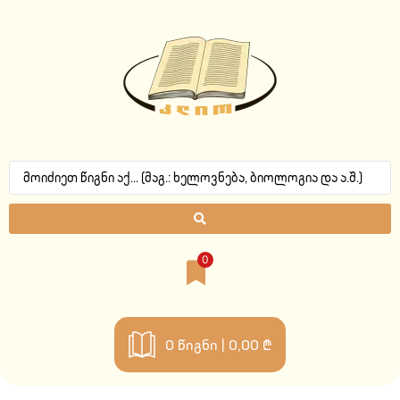
0
0
წიგნი |
0,00 ₾