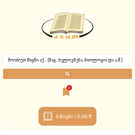
0
0
წიგნი |
0,00 ₾