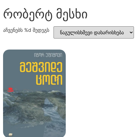
რობერტ მესხი
აჩვენებს %d შედეგს