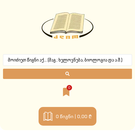
0
0
წიგნი |
0,00 ₾