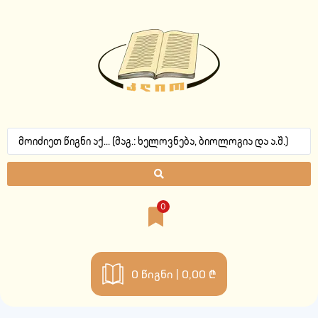
0
0
წიგნი |
0,00 ₾