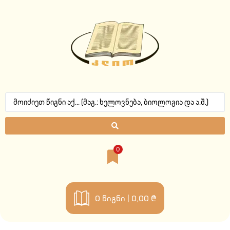
0
0
წიგნი |
0,00 ₾