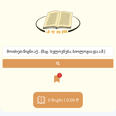
0
0
წიგნი |
0,00 ₾