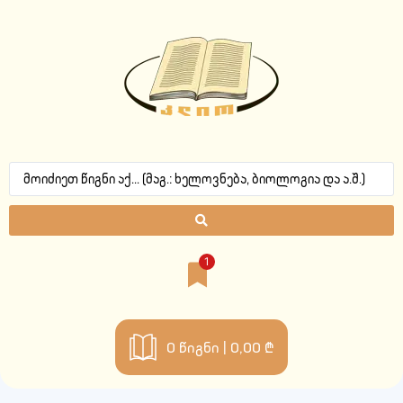
1
0
წიგნი |
0,00 ₾