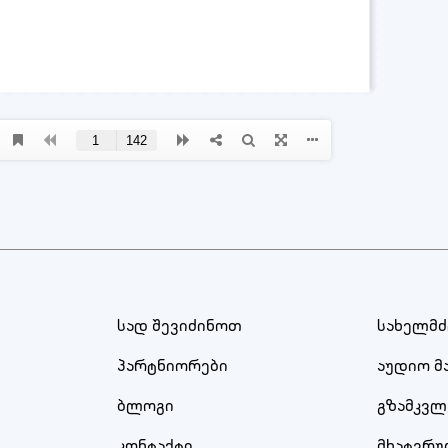
სად შევიძინოთ
სახელმ
პარტნიორები
აუდიო მ
ბლოგი
გზამკვლ
კონტაქტი
მხატვრ