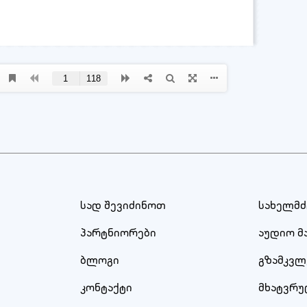
სად შევიძინოთ
სახელმ
პარტნიორები
აუდიო მ
ბლოგი
გზამკვლ
კონტაქტი
მხატვრ