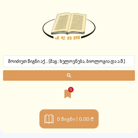
0
0
წიგნი |
0,00 ₾