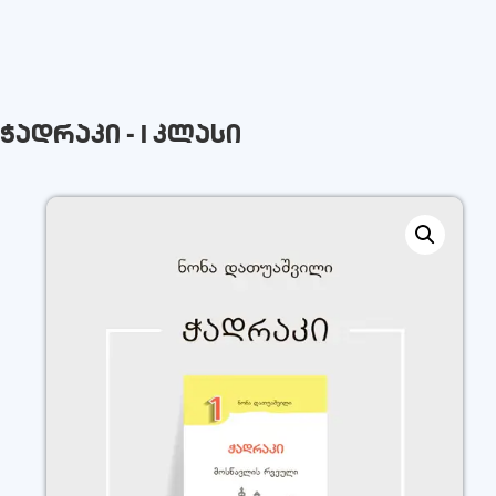
ჭადრაკი - I კლასი