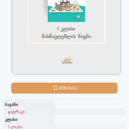
შენახვა
საგანი
ჭადრაკი
კლასი
I კლასი