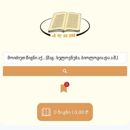
0
0
წიგნი |
0,00 ₾