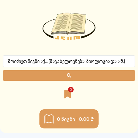
0
0
წიგნი |
0,00 ₾