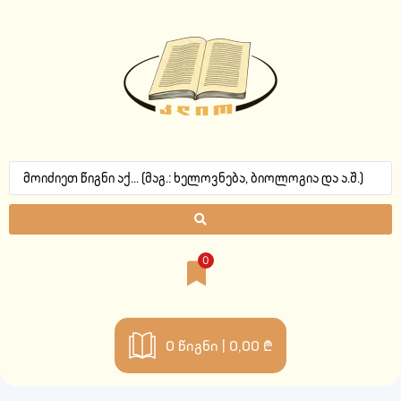
0
0
წიგნი |
0,00 ₾