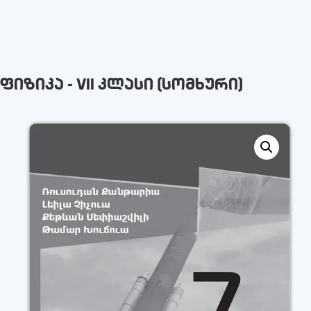
ფიზიკა - VII კლასი (სომხური)