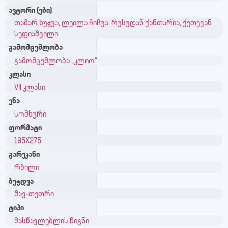
ავტორი (ები)
თამარ ხუჭუა
,
ლეილა ჩიჩუა
,
რუსუდან ქანთარია
,
ქეთევან
სეფიაშვილი
გამომცემლობა
გამომცემლობა „კლიო“
კლასი
VII კლასი
ენა
სომხური
ფორმატი
195X275
გარეკანი
რბილი
ბეჭდვა
შავ-თეთრი
ტიპი
მასწავლებლის წიგნი