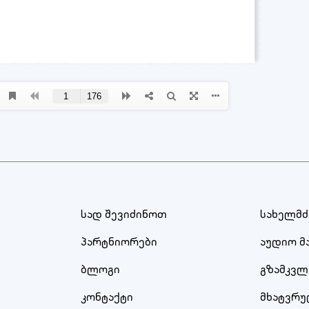
სად შევიძინოთ
სახელმ
პარტნიორები
აუდიო მ
ბლოგი
გზამკვლ
კონტაქტი
მხატვრ