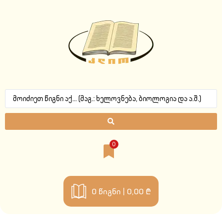
0
0
წიგნი |
0,00 ₾