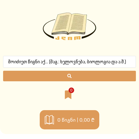
0
0
წიგნი |
0,00 ₾