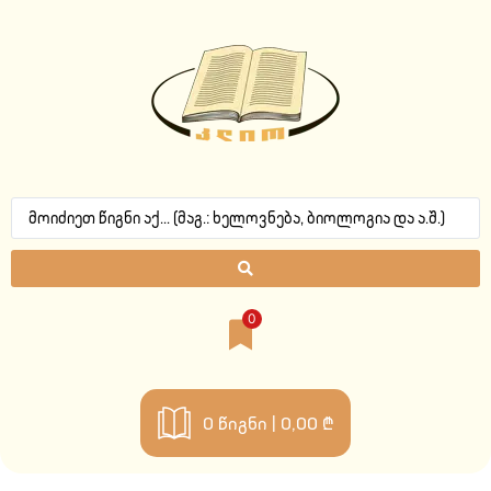
0
0
წიგნი |
0,00 ₾