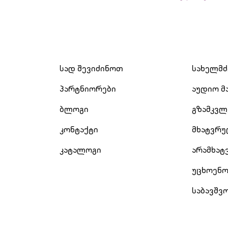
სად შევიძინოთ
სახელმ
პარტნიორები
აუდიო მ
ბლოგი
გზამკვლ
კონტაქტი
მხატვრ
კატალოგი
არამხა
უცხოენო
საბავშვ