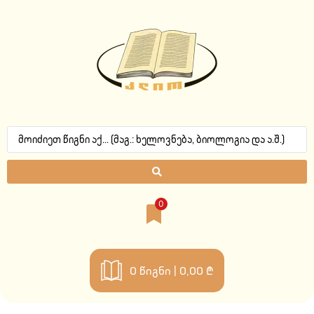
0
0
წიგნი |
0,00 ₾