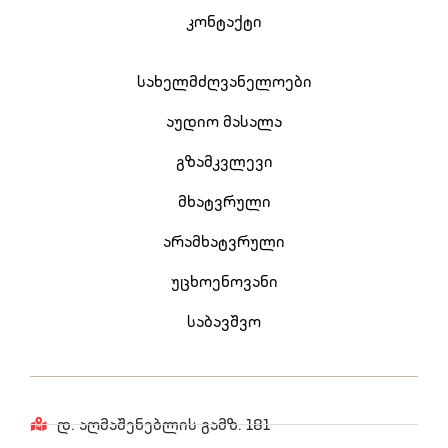
კონტაქტი
სახელმძღვანელოები
აუდიო მასალა
გზამკვლევი
მხატვრული
არამხატვრული
უცხოენოვანი
საბავშვო
დ. აღმაშენებლის გამზ. 181