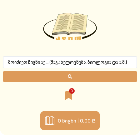
0
0
წიგნი |
0,00 ₾