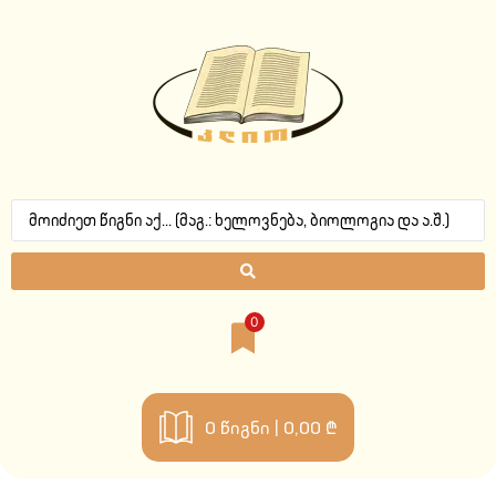
0
0
წიგნი |
0,00 ₾